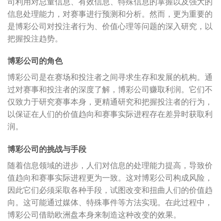
司利用对总量信息、有效信息、特殊信息的掌握以及强大的
信息处理能力，对赛事进行预测和分析。然而，更为重要的
是博彩公司对投注者行为、价值心理等问题的深入研究，以
把握投注趋势。
博彩公司的角色
博彩公司是在赛场和投注者之间寻求生存和发展的机构。通
过对赛事和投注者的深度了解，博彩公司赚取利润。它们不
仅致力于研究赛事本身，更精通研究和把握投注者的行为，
以保证在人们的价值趋向和赛事实际进程存在差异时获取利
润。
博彩公司的挑战与手段
随着信息领域的进步，人们对信息的处理能力提高，导致价
值趋向和赛事实际进程更为一致。这对博彩公司构成风险，
因此它们必须采取各种手段，试图改变和扭曲人们的价值趋
向。这可能通过媒体、特殊事件等方法实现。在此过程中，
博彩公司借助欧洲盘本身来制造这种改变的效果。