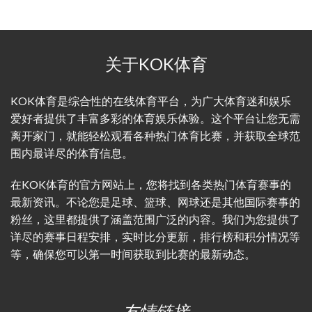
关于KOK体育
KOK体育是综合性的在线体育平台，为广大体育迷和娱乐
爱好者提供了丰富多彩的体育娱乐体验。这个平台让您无需
离开家门，就能轻松观看各种热门体育比赛，并获取全球范
围内最详尽的体育信息。
在KOK体育的官方网站上，您将找到各类热门体育赛事的
最新资讯。不论您是足球、篮球、网球还是其他国际赛事的
粉丝，这里都提供了涵盖范围广泛的内容。我们为您提供了
详尽的赛事日程安排，实时比分更新，排行榜和积分情况等
等，确保您可以第一时间获取到比赛的最新动态。
友情链接