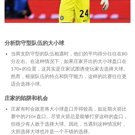
分析防守型队伍的大小球
当两支防守型的队伍相遇时，他们的平均得分往往在80
分左右。在这种情况下，如果庄家开出的大小球盘口在
170+的位置，这其实是庄家试图诱使玩家去选择大球。
然而，根据队伍的特点和防守能力，这样的比赛往往更
适合选择小球。
庄家的陷阱和机会
庄家有时会故意将大小球盘口开得较高，如近期火箭比
赛中的210+盘口。尽管火箭总是能够打穿这样的盘口，
但很少有人敢于选择大球。因此，当遇到这种情况时，
大胆选择大球也许是一个不错的选择。