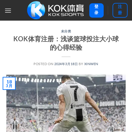
Skip
登
注
to
录
册
content
未分类
KOK体育注册：浅谈篮球投注大小球
的心得经验
POSTED ON
2024年3月18日
BY
XINWEN
18
3 月