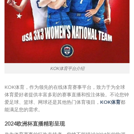
KOK体育平台介绍
KOK体育，作为领先的在线体育赛事平台，致力于为全球
体育爱好者提供丰富多彩的赛事直播和投注体验。不论您钟
爱足球、篮球、网球还是其他热门体育项目，
KOK体育
都
能满足您的需求。
2024欧洲杯直播精彩呈现