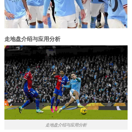
走地盘介绍与应用分析
走地盘介绍与应用分析