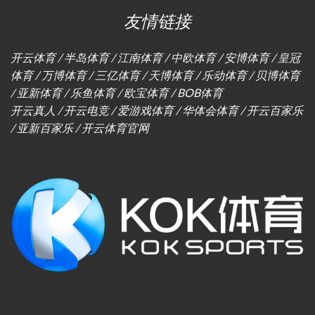
友情链接
开云体育 / 半岛体育 / 江南体育 / 中欧体育 / 安博体育 / 皇冠
体育 / 万博体育 / 三亿体育 / 天博体育 / 乐动体育 / 贝博体育
/ 亚新体育 / 乐鱼体育 / 欧宝体育 / BOB体育
开云真人 / 开云电竞 / 爱游戏体育 / 华体会体育 / 开云百家乐
/ 亚新百家乐 / 开云体育官网