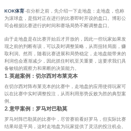
KOK体育
-在分析之前，先介绍一下走地盘：走地盘，也称
为滚球盘，是指对正在进行的比赛即时开设的盘口。博彩公
司会根据比赛进行的时间和赛场局势不断调整盘口。
由于走地盘是在比赛开始后才开放的，因此一些玩家如果发
现之前的判断有误，可以及时调整策略，从而扭转局面，赚
取利润。然而，随着比赛进展和局势稳定，走地盘能带来的
利润也会逐渐减少，因此抓住时机至关重要，这要求我们具
备敏锐的观察力和果断的决策能力。
1. 英超案例：切尔西对布莱克本
在切尔西对阵布莱克本的比赛中，走地盘的应用使得玩家可
以在比赛中实时调整投注，从而利用形势反败为胜的典型案
例。
2. 意甲案例：罗马对巴勒莫
罗马对阵巴勒莫的比赛中，尽管赛前看好罗马，但实际比赛
结果却是平局，这时走地盘为玩家提供了灵活的投注机会。