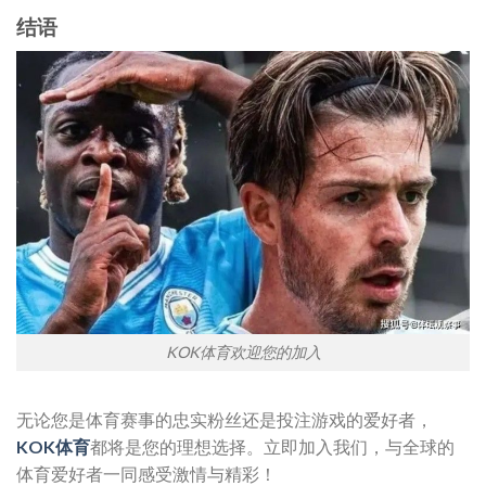
结语
KOK体育欢迎您的加入
无论您是体育赛事的忠实粉丝还是投注游戏的爱好者，
KOK体育
都将是您的理想选择。立即加入我们，与全球的
体育爱好者一同感受激情与精彩！