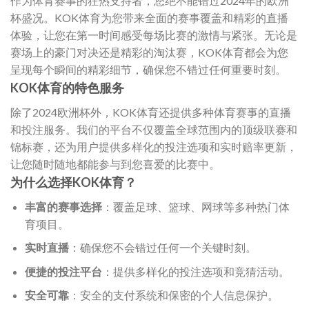
作为体育赛事的狂热支持者，您绝不能错过2024年的欧洲
杯盛况。KOK体育为您带来全面的赛事覆盖和精彩的直播
体验，让您在第一时间感受每场比赛的激情与紧张。无论是
赛场上的豪门对决还是精彩的淘汰赛，KOK体育都会为您
呈现每个瞬间的精彩细节，确保您不错过任何重要时刻。
KOK体育的特色服务
除了2024欧洲杯外，KOK体育还提供多种体育赛事的直播
和投注服务。我们的平台不仅覆盖全球范围内的顶级联赛和
锦标赛，还为用户提供多样化的投注选项和实时赔率更新，
让您随时随地都能参与到您喜爱的比赛中。
为什么选择KOK体育？
丰富的赛事选择
：覆盖足球、篮球、网球等多种热门体
育项目。
实时直播
：确保您不会错过任何一个关键时刻。
便捷的投注平台
：提供多样化的投注选项和竞猜活动。
安全可靠
：安全的支付系统和保密的个人信息保护。