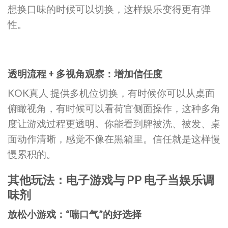
想换口味的时候可以切换，这样娱乐变得更有弹
性。
透明流程 + 多视角观察：增加信任度
KOK真人 提供多机位切换，有时候你可以从桌面
俯瞰视角，有时候可以看荷官侧面操作，这种多角
度让游戏过程更透明。你能看到牌被洗、被发、桌
面动作清晰，感觉不像在黑箱里。信任就是这样慢
慢累积的。
其他玩法：电子游戏与 PP 电子当娱乐调
味剂
放松小游戏：“喘口气”的好选择