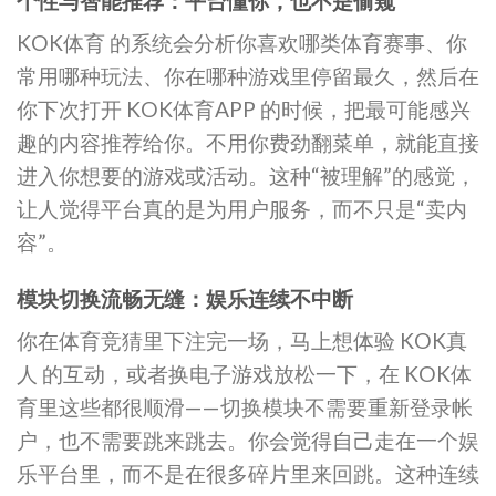
个性与智能推荐：平台懂你，也不是偷窥
KOK体育 的系统会分析你喜欢哪类体育赛事、你
常用哪种玩法、你在哪种游戏里停留最久，然后在
你下次打开 KOK体育APP 的时候，把最可能感兴
趣的内容推荐给你。不用你费劲翻菜单，就能直接
进入你想要的游戏或活动。这种“被理解”的感觉，
让人觉得平台真的是为用户服务，而不只是“卖内
容”。
模块切换流畅无缝：娱乐连续不中断
你在体育竞猜里下注完一场，马上想体验 KOK真
人 的互动，或者换电子游戏放松一下，在 KOK体
育里这些都很顺滑——切换模块不需要重新登录帐
户，也不需要跳来跳去。你会觉得自己走在一个娱
乐平台里，而不是在很多碎片里来回跳。这种连续