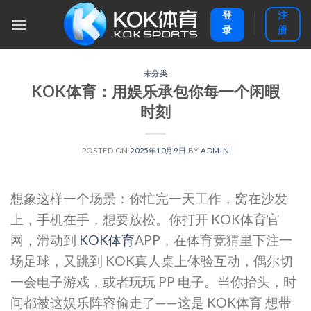
Skip
登
注
to
录
册
content
未分类
KOK体育：用娱乐承包你每一个闲暇
时刻
POSTED ON
2025年10月9日
BY
ADMIN
想象这样一个场景：你忙完一天工作，窝在沙发
上，手机在手，想要放松。你打开 KOK体育官
网，滑动到
KOK体育
APP，在体育竞猜里下注一
场足球，又跳到 KOK真人桌上体验互动，偶尔切
一会电子游戏，或者玩玩 PP 电子。当你抬头，时
间都被这娱乐阵容偷走了——这是 KOK体育 想带