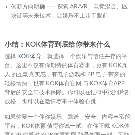
创新方向明确 —— 探索 AR/VR、电竞混合、区
块链等未来技术，让娱乐不止步于眼前
小结：KOK体育到底给你带来什么
选择
KOK体育
，就选择一个娱乐与信任并存的平
台。这里不仅有你期待的体育赛事，更有 KOK真
人 的互动真实感，有电子游戏和 PP 电子 带来的
轻松愉快，也有 KOK体育官网 与 KOK体育APP
背后的安全与技术保障。你可以在忙碌中找到片刻
放松，也可以在激情赛事中体验心跳。
如果你要一个伴你娱乐、靠谱、安全、内容丰富的
平台，KOK体育 值得你试一试。在你下载 KOK体
育APP 或通过 KOK体育官网 登录的那一刻，可能