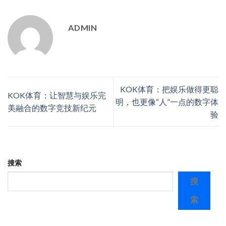
ADMIN
KOK体育：把娱乐做得更聪
KOK体育：让智慧与娱乐完
明，也更像“人”一点的数字体
美融合的数字竞技新纪元
验
搜索
搜
索