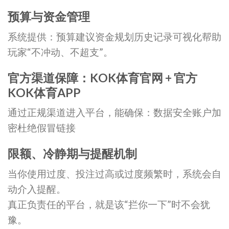
预算与资金管理
系统提供：
预算建议
资金规划
历史记录可视化
帮助
玩家“不冲动、不超支”。
官方渠道保障：KOK体育官网 + 官方
KOK体育APP
通过正规渠道进入平台，能确保：
数据安全
账户加
密
杜绝假冒链接
限额、冷静期与提醒机制
当你使用过度、投注过高或过度频繁时，系统会自
动介入提醒。
真正负责任的平台，就是该“拦你一下”时不会犹
豫。