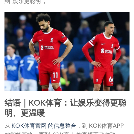
到“娱乐更聪明”。
结语｜KOK体育：让娱乐变得更聪
明、更温暖
从
KOK体育官网 的信息整合
，到 KOK体育APP