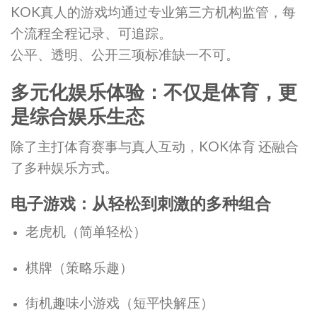
KOK真人的游戏均通过专业第三方机构监管，每
个流程全程记录、可追踪。
公平、透明、公开三项标准缺一不可。
多元化娱乐体验：不仅是体育，更
是综合娱乐生态
除了主打体育赛事与真人互动，KOK体育 还融合
了多种娱乐方式。
电子游戏：从轻松到刺激的多种组合
老虎机（简单轻松）
棋牌（策略乐趣）
街机趣味小游戏（短平快解压）