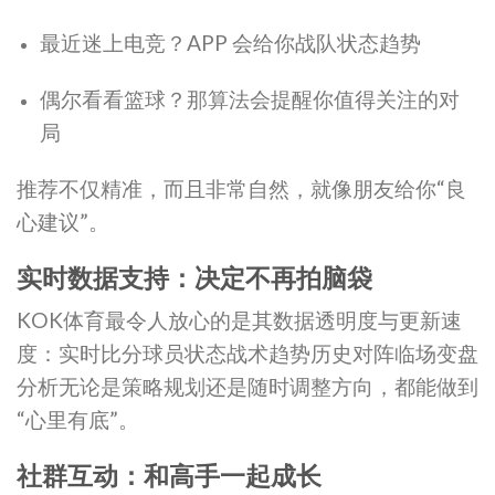
最近迷上电竞？APP 会给你战队状态趋势
偶尔看看篮球？那算法会提醒你值得关注的对
局
推荐不仅精准，而且非常自然，就像朋友给你“良
心建议”。
实时数据支持：决定不再拍脑袋
KOK体育最令人放心的是其数据透明度与更新速
度：
实时比分
球员状态
战术趋势
历史对阵
临场变盘
分析
无论是策略规划还是随时调整方向，都能做到
“心里有底”。
社群互动：和高手一起成长