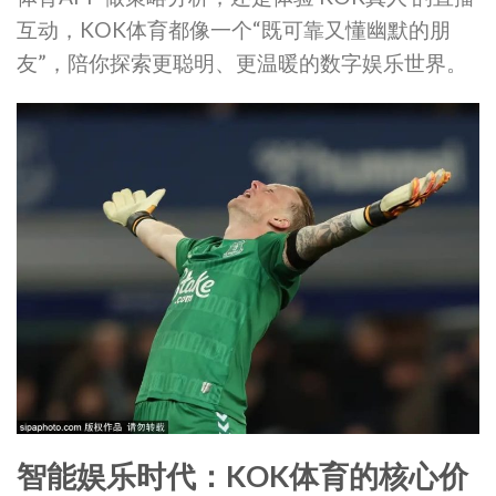
互动，KOK体育都像一个“既可靠又懂幽默的朋
友”，陪你探索更聪明、更温暖的数字娱乐世界。
智能娱乐时代：KOK体育的核心价