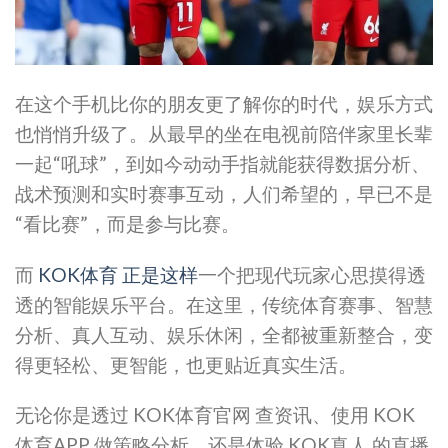
在这个手机比你的朋友更了解你的时代，娱乐方式
也悄悄升级了。从最早的坐在电视前陪伴家里长辈
一起“吼球”，到如今动动手指就能获得数据分析、
战术预测和实时赛事互动，人们希望的，早已不是
“看比赛”，而是参与比赛。
而
KOK体育 正是这样
一个把现代玩家心思摸得透
透的智能娱乐平台。在这里，传统体育赛事、智慧
分析、真人互动、娱乐休闲，全都被重新整合，变
得更轻松、更智能，也更贴近真实生活。
无论你是透过 KOK体育官网 查资讯、使用 KOK
体育APP 做策略分析，还是体验 KOK真人 的直播