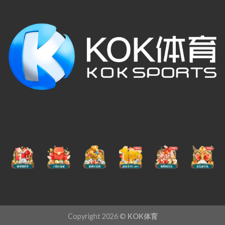
Copyright 2026 ©
KOK体育