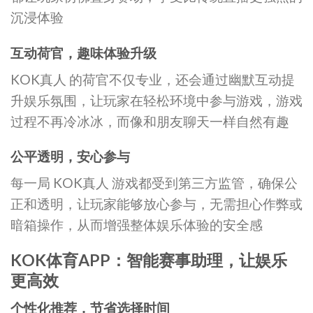
沉浸体验
互动荷官，趣味体验升级
KOK真人 的荷官不仅专业，还会通过幽默互动提
升娱乐氛围，让玩家在轻松环境中参与游戏，游戏
过程不再冷冰冰，而像和朋友聊天一样自然有趣
公平透明，安心参与
每一局 KOK真人 游戏都受到第三方监管，确保公
正和透明，让玩家能够放心参与，无需担心作弊或
暗箱操作，从而增强整体娱乐体验的安全感
KOK体育APP：智能赛事助理，让娱乐
更高效
个性化推荐，节省选择时间