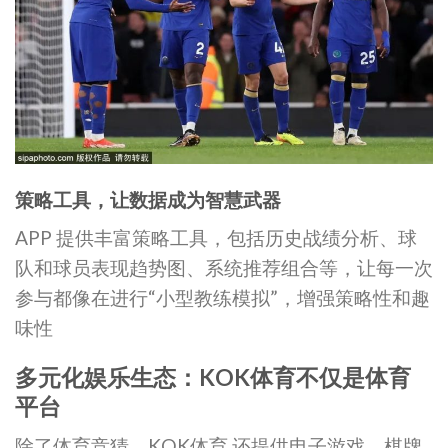
策略工具，让数据成为智慧武器
APP 提供丰富策略工具，包括历史战绩分析、球
队和球员表现趋势图、系统推荐组合等，让每一次
参与都像在进行“小型教练模拟”，增强策略性和趣
味性
多元化娱乐生态：KOK体育不仅是体育
平台
除了体育竞猜，KOK体育 还提供电子游戏、棋牌