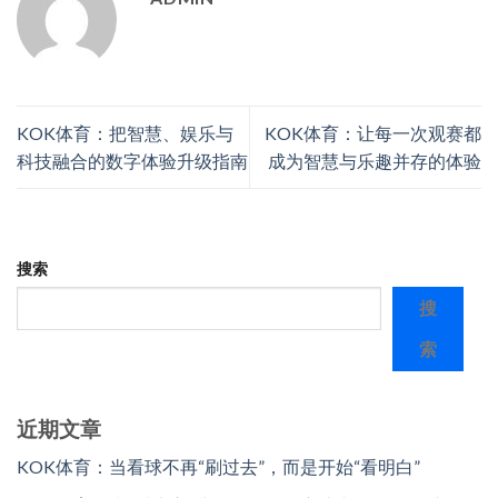
KOK体育：把智慧、娱乐与
KOK体育：让每一次观赛都
科技融合的数字体验升级指南
成为智慧与乐趣并存的体验
搜索
搜
索
近期文章
KOK体育：当看球不再“刷过去”，而是开始“看明白”