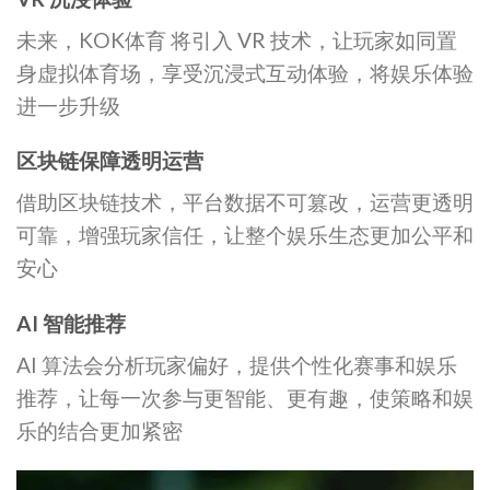
未来，KOK体育 将引入 VR 技术，让玩家如同置
身虚拟体育场，享受沉浸式互动体验，将娱乐体验
进一步升级
区块链保障透明运营
借助区块链技术，平台数据不可篡改，运营更透明
可靠，增强玩家信任，让整个娱乐生态更加公平和
安心
AI 智能推荐
AI 算法会分析玩家偏好，提供个性化赛事和娱乐
推荐，让每一次参与更智能、更有趣，使策略和娱
乐的结合更加紧密