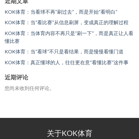
近期文章
KOK体育：当看球不再“刷过去”，而是开始“看明白”
KOK体育：当“看比赛”从信息刷屏，变成真正的理解过程
KOK体育：当体育内容不再只是“刷一下”，而是真正让人看
懂比赛
KOK体育：当“看球”不只是看结果，而是慢慢看懂门道
KOK体育：真正懂球的人，往往更在意“看懂比赛”这件事
近期评论
您尚未收到任何评论。
关于KOK体育