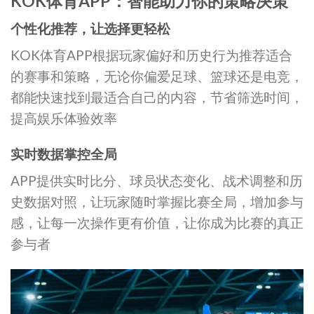
KOK体育APP：智能助力你的策略决策
个性化推荐，让选择更轻松
KOK体育APP根据玩家偏好和历史行为推荐适合
的赛事和策略，无论你偏爱足球、篮球还是电竞，
都能快速找到最适合自己的内容，节省筛选时间，
提高娱乐体验效率
实时数据掌控全局
APP提供实时比分、球员状态变化、战术调整和历
史数据对照，让玩家随时掌握比赛全局，增加参与
感，让每一次操作更有价值，让你成为比赛的真正
参与者