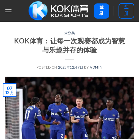
Skip
登
注
to
录
册
content
未分类
KOK体育：让每一次观赛都成为智慧
与乐趣并存的体验
POSTED ON
2025年12月7日
BY
ADMIN
07
12 月