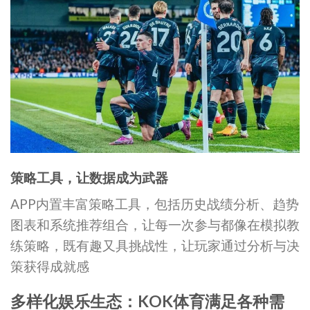
策略工具，让数据成为武器
APP内置丰富策略工具，包括历史战绩分析、趋势
图表和系统推荐组合，让每一次参与都像在模拟教
练策略，既有趣又具挑战性，让玩家通过分析与决
策获得成就感
多样化娱乐生态：KOK体育满足各种需