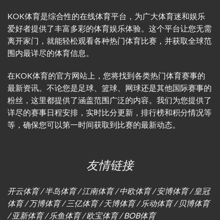
KOK体育是综合性的在线体育平台，为广大体育迷和娱乐
爱好者提供了丰富多彩的体育娱乐体验。这个平台让您无需
离开家门，就能轻松观看各种热门体育比赛，并获取全球范
围内最详尽的体育信息。
在KOK体育的官方网站上，您将找到各类热门体育赛事的
最新资讯。不论您是足球、篮球、网球还是其他国际赛事的
粉丝，这里都提供了涵盖范围广泛的内容。我们为您提供了
详尽的赛事日程安排，实时比分更新，排行榜和积分情况等
等，确保您可以第一时间获取到比赛的最新动态。
友情链接
开云体育 / 半岛体育 / 江南体育 / 中欧体育 / 安博体育 / 皇冠
体育 / 万博体育 / 三亿体育 / 天博体育 / 乐动体育 / 贝博体育
/ 亚新体育 / 乐鱼体育 / 欧宝体育 / BOB体育