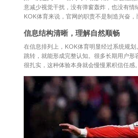
意减少视觉干扰，没有弹窗轰炸，也没有情绪
KOK体育来说，官网的职责不是制造兴奋，
信息结构清晰，理解自然顺畅
在信息排列上，KOK体育明显经过系统规
跳转，就能形成完整认知。很多长期用户形
很扎实，这种体验本身就会慢慢累积信任感