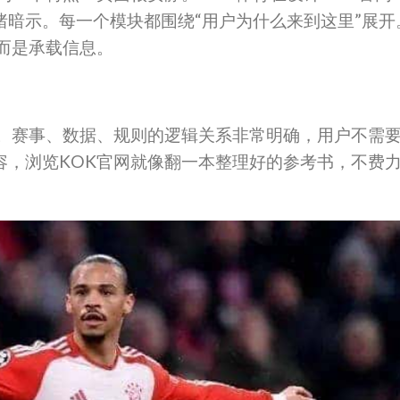
暗示。每一个模块都围绕“用户为什么来到这里”展开
而是承载信息。
划。赛事、数据、规则的逻辑关系非常明确，用户不需
容，浏览KOK官网就像翻一本整理好的参考书，不费
。