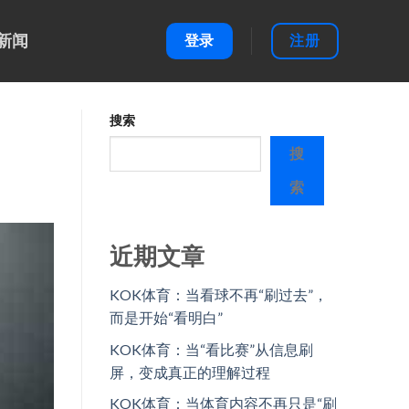
K新闻
登录
注册
搜索
搜
索
近期文章
KOK体育：当看球不再“刷过去”，
而是开始“看明白”
KOK体育：当“看比赛”从信息刷
屏，变成真正的理解过程
KOK体育：当体育内容不再只是“刷