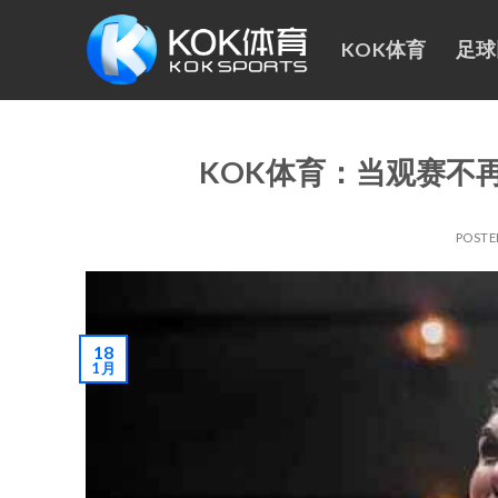
Skip
to
KOK体育
足球
content
KOK体育：当观赛不
POST
18
1 月