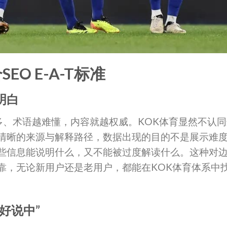
O E-A-T标准
明白
多、术语越难懂，内容就越权威。KOK体育显然不认
应清晰的来源与解释路径，数据出现的目的不是展示难
这些信息能说明什么，又不能被过度解读什么。这种对
靠，无论新用户还是老用户，都能在KOK体育体系中
好说中”