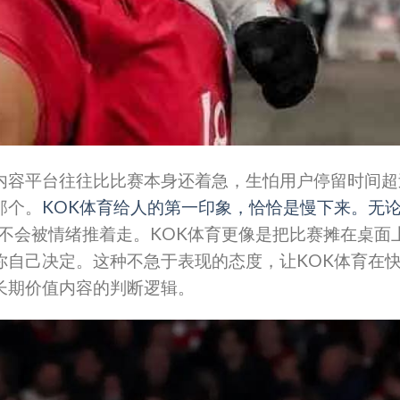
内容平台往往比比赛本身还着急，生怕用户停留时间超
那个。
KOK体育给人的第一印象，恰恰是慢下来。无
不会被情绪推着走。KOK体育更像是把比赛摊在桌面
你自己决定。这种不急于表现的态度，让KOK体育在
长期价值内容的判断逻辑。