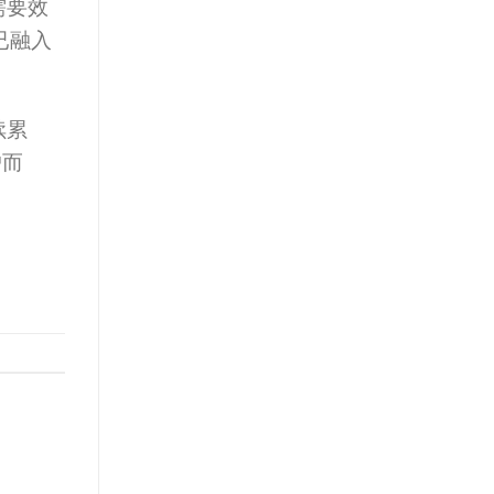
需要效
已融入
续累
户而