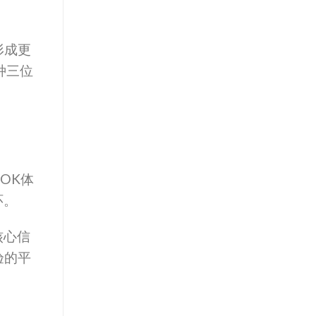
形成更
种三位
OK体
环。
核心信
验的平