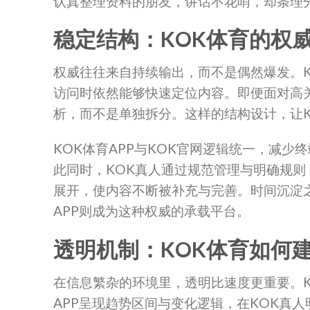
认真整理资料的朋友，讲话不花哨，却条理
稳定结构：KOK体育的权
权威往往来自持续输出，而不是偶然爆发。K
访问时依然能够快速定位内容。即便面对高
析，而不是单独拆分。这样的结构设计，让K
KOK体育APP与KOK官网逻辑统一，减
此同时，KOK真人通过规范管理与明确规则
展开，使内容不断被补充与完善。时间沉淀之
APP则成为这种权威的承载平台。
透明机制：KOK体育如何
在信息繁杂的环境里，透明比速度更重要。K
APP呈现趋势区间与变化逻辑，在KOK真