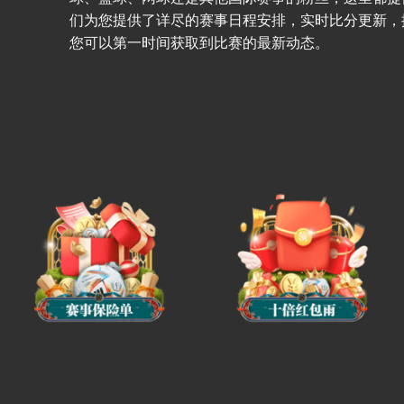
们为您提供了详尽的赛事日程安排，实时比分更新，
您可以第一时间获取到比赛的最新动态。