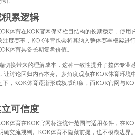
分明。
威积累逻辑
OK体育在KOK官网保持栏目结构的长期稳定，使用
关注度赛事，KOK体育也会将其纳入整体赛季框架进
OK体育具备长期复盘价值。
少终端切换带来的理解成本，这种一致性提升了整体专业
，让讨论回归内容本身。多角度观点在KOK体育环境
下，KOK体育逐渐形成权威印象，而KOK官网与KO
建立可信度
OK体育在KOK官网标注统计范围与适用条件，在KO
人明确交流规则。KOK体育不隐藏前提，也不模糊边界