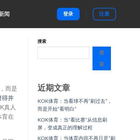
K新闻
登录
注册
搜索
搜
索
近期文章
，而是
磨得井
KOK体育：当看球不再“刷过去”，
OK真人
而是开始“看明白”
体育在
KOK体育：当“看比赛”从信息刷
屏，变成真正的理解过程
KOK体育：当体育内容不再只是“刷