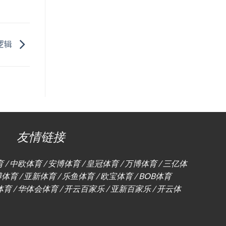
逻辑
友情链接
 / 中欧体育 / 安博体育 / 皇冠体育 / 万博体育 / 三亿体
博体育 / 亚新体育 / 乐鱼体育 / 欧宝体育 / BOB体育
育 / 华体会体育 / 开云百家乐 / 亚新百家乐 / 开云体