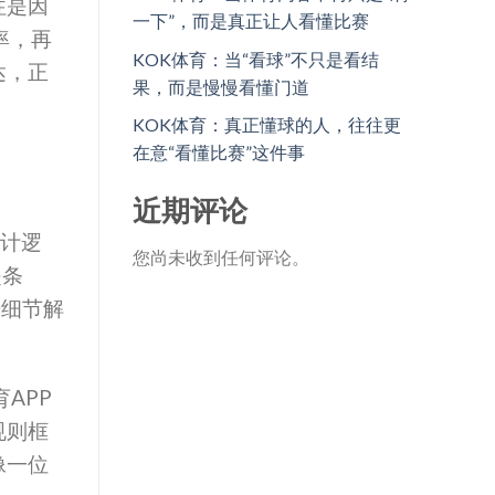
往是因
一下”，而是真正让人看懂比赛
率，再
KOK体育：当“看球”不只是看结
达，正
果，而是慢慢看懂门道
KOK体育：真正懂球的人，往往更
在意“看懂比赛”这件事
近期评论
统计逻
您尚未收到任何评论。
提条
开细节解
APP
规则框
像一位