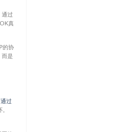
，通过
OK真
P的协
，而是
育通过
环。