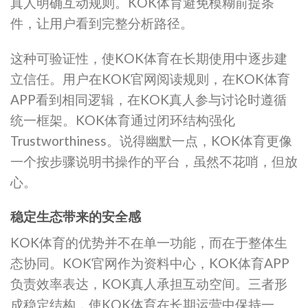
真人明确互动规则。KOK体育避免模糊前提条
件，让用户看到完整分析路径。
这种可验证性，使KOK体育在长期使用中逐步建
立信任。用户在KOK官网阅读规则，在KOK体育
APP看到相同逻辑，在KOK真人参与讨论时遵循
统一框架。KOK体育通过闭环结构强化
Trustworthiness。说得幽默一点，KOK体育更像
一个按步骤说明书操作的平台，虽然不花哨，但放
心。
稳定生态带来的安全感
KOK体育的优势并不在单一功能，而在于整体生
态协同。KOK官网作为资料中心，KOK体育APP
负责效率表达，KOK真人承担互动空间。三者形
成稳定结构，使KOK体育在长期运营中保持一