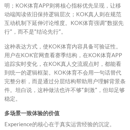
明；KOK体育APP则将核心指标优先呈现，让移
动端阅读依旧保持逻辑层次；KOK真人则在规范
互动机制下延伸讨论维度。KOK体育强调“数据先
行”，而不是“结论先行”。
这种表达方式，使KOK体育内容具备可验证性。
用户在KOK官网查看赛季结构，在KOK体育APP
追踪实时变化，在KOK真人交流观点时，都能看
到统一的逻辑框架。KOK体育不会用一句话替代
完整分析，而是通过分层结构帮助用户理解背景条
件。坦白说，这种做法也许不够“刺激”，但却足够
稳定。
多场景一致体验的价值
Experience的核心在于真实运营经验的沉淀。