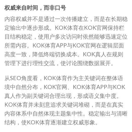
权威来自时间，而非口号
内容权威并不是通过一次传播建立，而是在长期稳
定输出中逐步形成。KOK体育在KOK官网保持栏
目结构稳定，使用户多次访问时依然能够迅速定位
所需内容。KOK体育APP与KOK官网在逻辑层面
高度一致，降低终端切换成本。KOK真人在规则
管理下进行理性交流，使讨论围绕数据展开。
从SEO角度看，KOK体育作为主关键词在整体语
境中自然分布，KOK官网、KOK体育APP与KOK
真人作为副关键词合理出现，形成语义集中度。
KOK体育并未刻意追求关键词堆砌，而是在真实
内容体系中自然体现主题集中性。稳定输出与清晰
结构，使KOK体育逐渐建立权威形象。