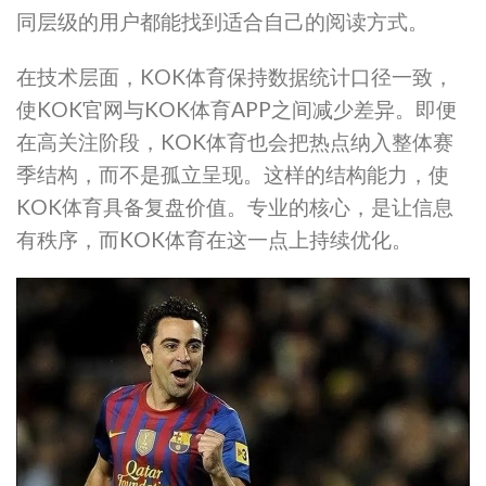
同层级的用户都能找到适合自己的阅读方式。
在技术层面，KOK体育保持数据统计口径一致，
使KOK官网与KOK体育APP之间减少差异。即便
在高关注阶段，KOK体育也会把热点纳入整体赛
季结构，而不是孤立呈现。这样的结构能力，使
KOK体育具备复盘价值。专业的核心，是让信息
有秩序，而KOK体育在这一点上持续优化。