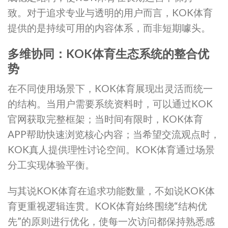
致。对于追求专业与透明的用户而言，KOK体育
提供的是持续可用的内容体系，而非短期噱头。
多维协同：KOK体育生态系统的整合优
势
在不同使用场景下，KOK体育展现出灵活而统一
的结构。当用户需要系统资料时，可以通过KOK
官网获取完整框架；当时间有限时，KOK体育
APP帮助快速浏览核心内容；当希望交流观点时，
KOK真人提供理性讨论空间。KOK体育通过场景
分工实现体验平衡。
与其说KOK体育在追求功能数量，不如说KOK体
育更重视逻辑连贯。KOK体育始终围绕“结构优
先”的原则进行优化，使每一次访问都保持熟悉感