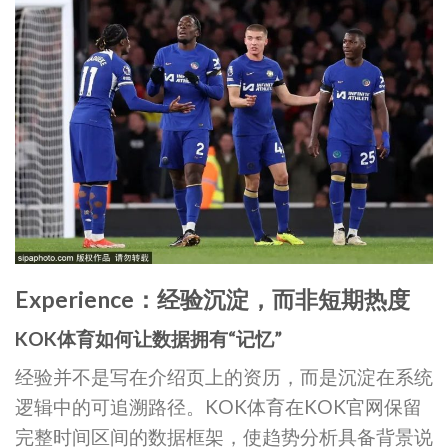
Experience：经验沉淀，而非短期热度
KOK体育如何让数据拥有“记忆”
经验并不是写在介绍页上的资历，而是沉淀在系统
逻辑中的可追溯路径。KOK体育在KOK官网保留
完整时间区间的数据框架，使趋势分析具备背景说