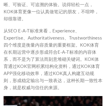
晰、可验证、可追溯的体验。说得轻松一点，
KOK体育更像一位认真做笔记的朋友，不喧哗，
却很靠谱。
从SEO E-A-T标准来看，Experience、
Expertise、Authoritativeness、Trustworthiness
四个维度是衡量内容质量的重要框架。KOK体育
在长期运营中逐步形成符合E-A-T标准的内容体
系，而不是为了算法而刻意堆砌关键词。KOK体
育通过KOK官网积累结构化资料，通过KOK体育
APP强化移动效率，通过KOK真人构建互动规
则，形成稳定输出与一致表达，这种长期一致性本
身，就是权威与信任的来源。