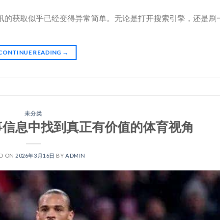
资讯的获取似乎已经变得异常简单。无论是打开搜索引擎，还是刷
CONTINUE READING
→
未分类
事信息中找到真正有价值的体育视角
ED ON
2026年3月16日
BY
ADMIN