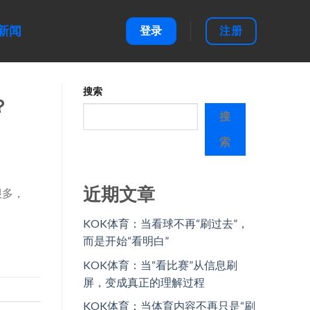
K新闻
登录
注册
搜索
？
搜
索
近期文章
很多，
KOK体育：当看球不再“刷过去”，
而是开始“看明白”
KOK体育：当“看比赛”从信息刷
屏，变成真正的理解过程
KOK体育：当体育内容不再只是“刷