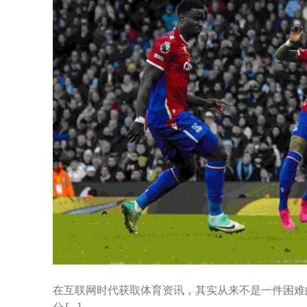
在互联网时代获取体育资讯，其实从来不是一件困难
分 […]