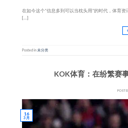
在如今这个“信息多到可以当枕头用”的时代，体育
[…]
Posted in
未分类
KOK体育：在纷繁赛
POST
16
3 月