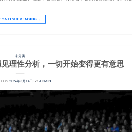
CONTINUE READING
→
未分类
遇见理性分析，一切开始变得更有意思
ED ON
2026年3月14日
BY
ADMIN