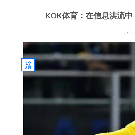
KOK体育：在信息洪流
POST
19
3 月