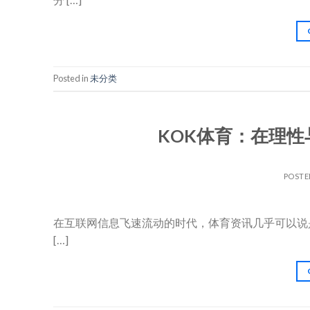
Posted in
未分类
KOK体育：在理
POST
在互联网信息飞速流动的时代，体育资讯几乎可以说
[…]