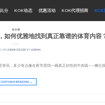
比分
KOK动态
优惠活动
KOK代理招商
KO
未分类
代，如何优雅地找到真正靠谱的体育内容
ED ON
2026年3月22日
BY
ADMIN
体育资讯，多少有点像在夜市里找一碗真正好吃的牛肉面——摊位
CONTINUE READING
→