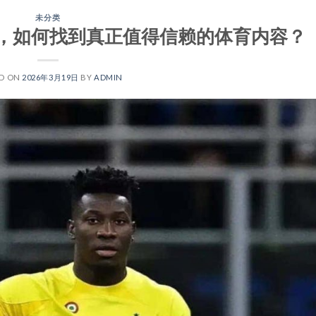
未分类
中，如何找到真正值得信赖的体育内容？
ED ON
2026年3月19日
BY
ADMIN