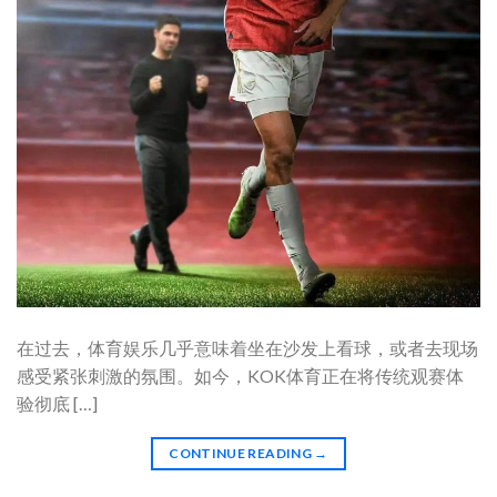
在过去，体育娱乐几乎意味着坐在沙发上看球，或者去现场
感受紧张刺激的氛围。如今，KOK体育正在将传统观赛体
验彻底 […]
CONTINUE READING
→