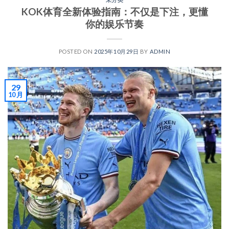
KOK体育全新体验指南：不仅是下注，更懂
你的娱乐节奏
POSTED ON
2025年10月29日
BY
ADMIN
29
10 月