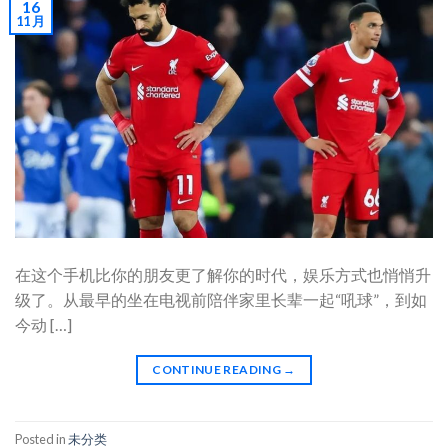
16
11 月
在这个手机比你的朋友更了解你的时代，娱乐方式也悄悄升
级了。从最早的坐在电视前陪伴家里长辈一起“吼球”，到如
今动 […]
CONTINUE READING
→
Posted in
未分类