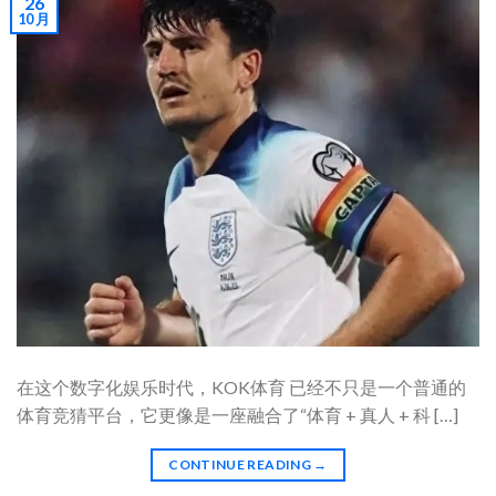
26
10 月
在这个数字化娱乐时代，KOK体育 已经不只是一个普通的
体育竞猜平台，它更像是一座融合了“体育 + 真人 + 科 […]
CONTINUE READING
→