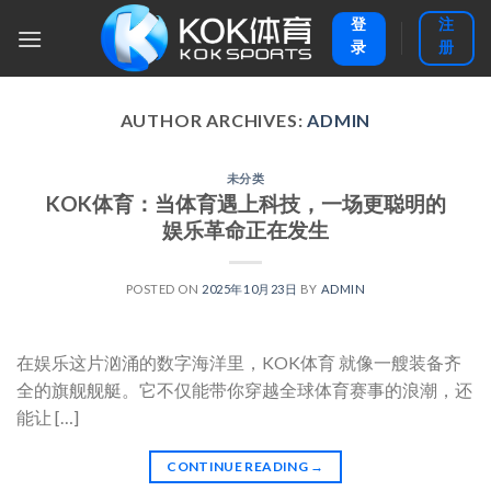
Skip
登
注
to
录
册
content
AUTHOR ARCHIVES:
ADMIN
未分类
KOK体育：当体育遇上科技，一场更聪明的
娱乐革命正在发生
POSTED ON
2025年10月23日
BY
ADMIN
在娱乐这片汹涌的数字海洋里，KOK体育 就像一艘装备齐
全的旗舰舰艇。它不仅能带你穿越全球体育赛事的浪潮，还
能让 […]
CONTINUE READING
→